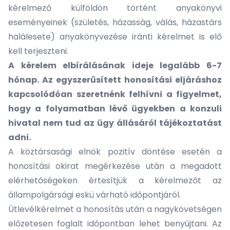
kérelmező külföldön történt anyakönyvi
eseményeinek (születés, házasság, válás, házastárs
halálesete) anyakönyvezése iránti kérelmet is elő
kell terjeszteni.
A kérelem elbírálásának ideje legalább 6-7
hónap. Az egyszerűsített honosítási eljáráshoz
kapcsolódóan szeretnénk felhívni a figyelmet,
hogy a folyamatban lévő ügyekben a konzuli
hivatal nem tud az ügy állásáról tájékoztatást
adni.
A köztársasági elnök pozitív döntése esetén a
honosítási okirat megérkezése után a megadott
elérhetőségeken értesítjük a kérelmezőt az
állampolgársági eskü várható időpontjáról.
Útlevélkérelmet a honosítás után a nagykövetségen
előzetesen foglalt időpontban lehet benyújtani. Az