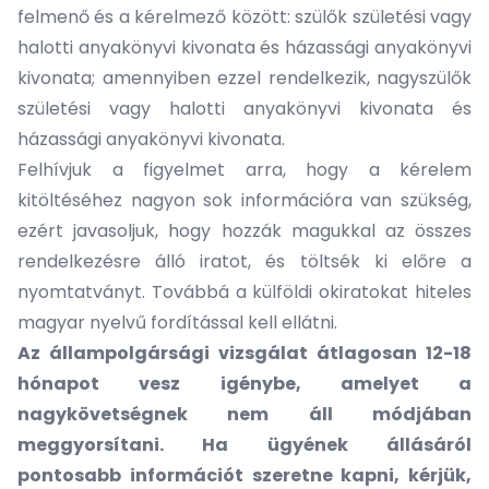
felmenő és a kérelmező között: szülők születési vagy
halotti anyakönyvi kivonata és házassági anyakönyvi
kivonata; amennyiben ezzel rendelkezik, nagyszülők
születési vagy halotti anyakönyvi kivonata és
házassági anyakönyvi kivonata.
Felhívjuk a figyelmet arra, hogy a kérelem
kitöltéséhez nagyon sok információra van szükség,
ezért javasoljuk, hogy hozzák magukkal az összes
rendelkezésre álló iratot, és töltsék ki előre a
nyomtatványt. Továbbá a külföldi okiratokat hiteles
magyar nyelvű fordítással kell ellátni.
Az állampolgársági vizsgálat átlagosan 12-18
hónapot vesz igénybe, amelyet a
nagykövetségnek nem áll módjában
meggyorsítani. Ha ügyének állásáról
pontosabb információt szeretne kapni, kérjük,