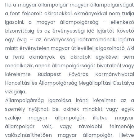
Ha a magyar állampolgár magyar állampolgárságát
a fent felsorolt okiratokkal, okmányokkal nem tudja
igazolni, a magyar állampolgárság – ellenkező
bizonyításig és az érvényességi idő lejártát követő
egy évig – az érvényesség időtartamának lejárta
miatt érvénytelen magyar útlevéllel is igazolható. Aki
a fenti okmányok és okiratok egyikével sem
rendelkezik, annak állampolgárságát hivatalból vagy
kérelemre Budapest Főváros Kormányhivatal
Honosítási és Állampolgárság Megállapítási Osztálya
vizsgálja.
Állampolgárság igazolása iránti kérelmet az a
személy nyújthat be, akinek mindkét vagy egyik
szülője magyar állampolgár, illetve magyar
állampolgár volt, vagy távolabbi felmenője
valószínűsíthetően magyar állampolgár, illetve