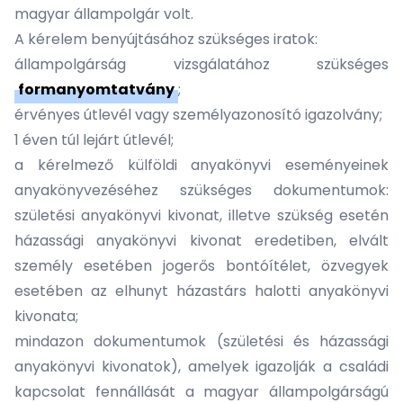
magyar állampolgár volt.
A kérelem benyújtásához szükséges iratok:
állampolgárság vizsgálatához szükséges
formanyomtatvány
;
érvényes útlevél vagy személyazonosító igazolvány;
1 éven túl lejárt útlevél;
a kérelmező külföldi anyakönyvi eseményeinek
anyakönyvezéséhez szükséges dokumentumok:
születési anyakönyvi kivonat, illetve szükség esetén
házassági anyakönyvi kivonat eredetiben, elvált
személy esetében jogerős bontóítélet, özvegyek
esetében az elhunyt házastárs halotti anyakönyvi
kivonata;
mindazon dokumentumok (születési és házassági
anyakönyvi kivonatok), amelyek igazolják a családi
kapcsolat fennállását a magyar állampolgárságú