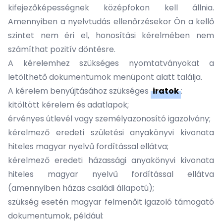
kifejezőképességnek középfokon kell állnia.
Amennyiben a nyelvtudás ellenőrzésekor Ön a kellő
szintet nem éri el, honosítási kérelmében nem
számíthat pozitív döntésre.
A kérelemhez szükséges nyomtatványokat a
letölthető dokumentumok menüpont alatt találja.
A kérelem benyújtásához szükséges
iratok
:
kitöltött kérelem és adatlapok;
érvényes útlevél vagy személyazonosító igazolvány;
kérelmező eredeti születési anyakönyvi kivonata
hiteles magyar nyelvű fordítással ellátva;
kérelmező eredeti házassági anyakönyvi kivonata
hiteles magyar nyelvű fordítással ellátva
(amennyiben házas családi állapotú);
szükség esetén magyar felmenőit igazoló támogató
dokumentumok, például: