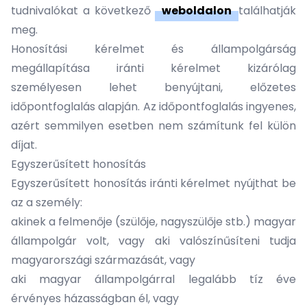
tudnivalókat a következő
weboldalon
találhatják
meg.
Honosítási kérelmet és állampolgárság
megállapítása iránti kérelmet kizárólag
személyesen lehet benyújtani, előzetes
időpontfoglalás alapján. Az időpontfoglalás ingyenes,
azért semmilyen esetben nem számítunk fel külön
díjat.
Egyszerűsített honosítás
Egyszerűsített honosítás iránti kérelmet nyújthat be
az a személy:
akinek a felmenője (szülője, nagyszülője stb.) magyar
állampolgár volt, vagy aki valószínűsíteni tudja
magyarországi származását, vagy
aki magyar állampolgárral legalább tíz éve
érvényes házasságban él, vagy