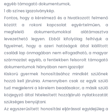
egyéb támogató dokumentumok,
1 db színes igazolványkép.
Fontos, hogy a kérelmező és a hivatkozott felmenő
között a rokoni kapcsolat egyértelműen, a
megfelelő dokumentumokkal alátámasztva
levezethető legyen. Ebből kifolyólag felhívjuk a
figyelmet, hogy a azeri hatóságok által kiállított
családi lap önmagában nem elfogadható, a magyar
származást egyéb, a fentiekben felsorolt támogató
dokumentumok hiányában nem igazolja!
Kiskorú gyermek honosításához mindkét szülőnek
hozzá kell járulnia. Amennyiben csak az egyik szülő
tud megjelenni a kérelem beadásakor, a másik szülő
közjegyző által hitelesített hozzájáruló nyilatkozatát
szükséges benyújtani.
Az egyszerűsített honosítási eljárással egyidejűleg a