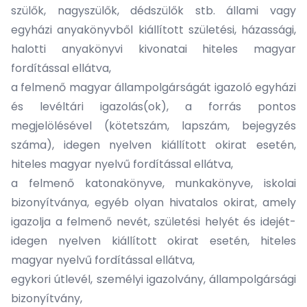
szülők, nagyszülők, dédszülők stb. állami vagy
egyházi anyakönyvből kiállított születési, házassági,
halotti anyakönyvi kivonatai hiteles magyar
fordítással ellátva,
a felmenő magyar állampolgárságát igazoló egyházi
és levéltári igazolás(ok), a forrás pontos
megjelölésével (kötetszám, lapszám, bejegyzés
száma), idegen nyelven kiállított okirat esetén,
hiteles magyar nyelvű fordítással ellátva,
a felmenő katonakönyve, munkakönyve, iskolai
bizonyítványa, egyéb olyan hivatalos okirat, amely
igazolja a felmenő nevét, születési helyét és idejét-
idegen nyelven kiállított okirat esetén, hiteles
magyar nyelvű fordítással ellátva,
egykori útlevél, személyi igazolvány, állampolgársági
bizonyítvány,