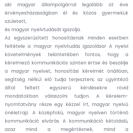
aki magyar állampolgárral legalább öt éve
érvényesházasságban él és közös gyermekük
született,
és magyar nyelvtudását igazolja.
Az egyszerűsített honosításnak minden esetben
feltétele a magyar nyelvtudás igazolása! A nyelvi
követelmények tekintetében fontos, hogy a
kérelmező kommunikációs szinten értse és beszélje
a magyar nyelvet, honosítási kérelmét önállóan,
segítség nélkül elő tudja terjeszteni, az ügyintéző
által feltett egyszerű kérdésekre rövid
mondatokban válaszolni tudjon. A kérelem-
nyomtatvány része egy kézzel írt, magyar nyelvű
önéletrajz. A középfokú, magyar nyelven történő
kommunikáció elvárás. A kommunikáció kétoldalú,
azaz mind a megértésnek, mind a