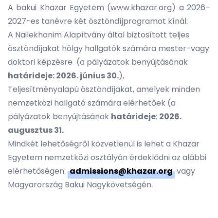
A bakui Khazar Egyetem (www.khazar.org) a 2026–
2027-es tanévre két ösztöndíjprogramot kínál:
A Nailekhanim Alapítvány által biztosított teljes
ösztöndíjakat
hölgy hallgatók számára mester-vagy
doktori képzésre (a pályázatok benyújtásának
határideje: 2026. június 30.
),
Teljesítményalapú
ösztöndíjakat
, amelyek minden
nemzetközi hallgató számára elérhetőek (a
pályázatok benyújtásának
határideje
:
2026.
augusztus 31.
Mindkét lehetőségről közvetlenül is lehet a Khazar
Egyetem nemzetközi osztályán érdeklődni az alábbi
elérhetőségen:
admissions@khazar.org
vagy
Magyarország Bakui Nagykövetségén.